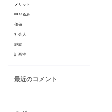
メリット
中だるみ
価値
社会人
継続
計画性
最近のコメント