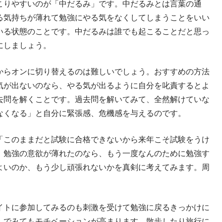
こりやすいのが「中だるみ」です。中だるみとは言葉の通
る気持ちが薄れて勉強にやる気をなくしてしまうことをいい
いる状態のことです。中だるみは誰でも起こることだと思っ
にしましょう。
からオンに切り替えるのは難しいでしょう。おすすめの方法
気が出ないのなら、やる気が出るように自分を叱責するとよ
去問を解くことです。過去問を解いてみて、全然解けていな
なくなる」と自分に緊張感、危機感を与えるのです。
「このままだと試験に合格できないから来年こそ試験をうけ
。勉強の意欲が薄れたのなら、もう一度なんのために勉強す
よいのか、もう少し頑張れないかを真剣に考えてみます。周
イトに参加してみるのも刺激を受けて勉強に戻るきっかけに
んでみてもモチベーションが高まります。散歩したり旅行に