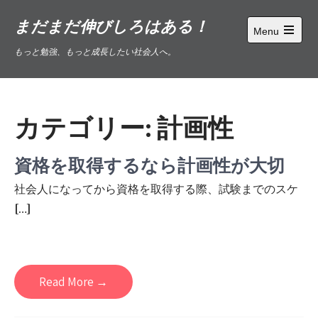
Skip
まだまだ伸びしろはある！
to
Menu
content
Open
もっと勉強、もっと成長したい社会人へ。
main
menu
カテゴリー:
計画性
資格を取得するなら計画性が大切
社会人になってから資格を取得する際、試験までのスケ
[…]
Read More →